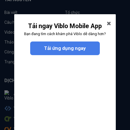
Bài viết
Tổ chức
Câu hỏi
Tags
Tải ngay Viblo Mobile App
Videos
Tác giả
Bạn đang tìm cách khám phá Viblo dễ dàng hơn?
Thảo luận
Đề xuất hệ thống
Tải ứng dụng ngay
Công cụ
Machine Learning
Trạng thái hệ thống
DỊCH VỤ
Viblo
Viblo Code
Viblo CTF
Viblo CV