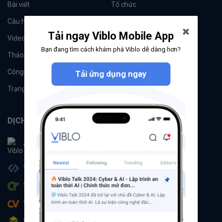
Bài viết
Tổ chức
Câu hỏi
Tags
Tải ngay Viblo Mobile App
Videos
Tác giả
Bạn đang tìm cách khám phá Viblo dễ dàng hơn?
Thảo luận
Đề xuất hệ thống
Công cụ
Machine Learning
Tải ứng dụng ngay
Trạng thái hệ thống
DỊCH VỤ
Viblo
Viblo Code
Viblo CTF
Viblo CV
Viblo Learning