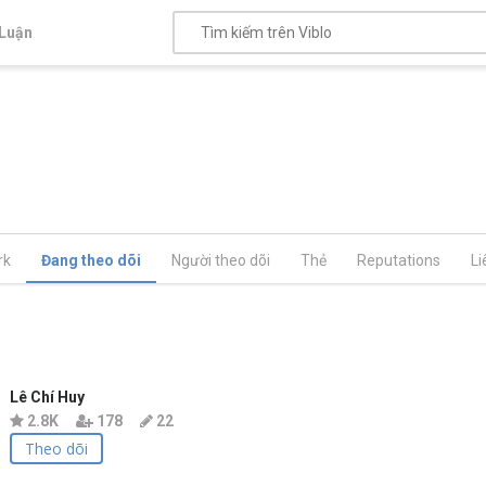
Luận
rk
Đang theo dõi
Người theo dõi
Thẻ
Reputations
Li
Lê Chí Huy
2.8K
178
22
Theo dõi