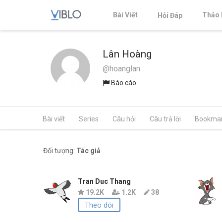
Bài Viết
Thảo 
Hỏi Đáp
Lân Hoàng
@hoanglan
Báo cáo
Bài viết
Series
Câu hỏi
Câu trả lời
Bookma
Đối tượng:
Tác giả
Tran Duc Thang
19.2K
1.2K
38
Theo dõi