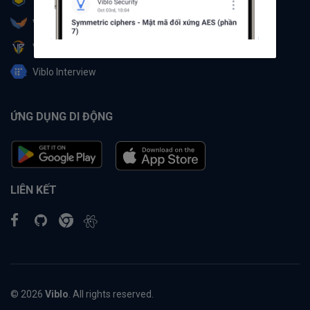
Viblo Partner
Viblo Battle
Viblo Interview
ỨNG DỤNG DI ĐỘNG
LIÊN KẾT
© 2026
Viblo
. All rights reserved.