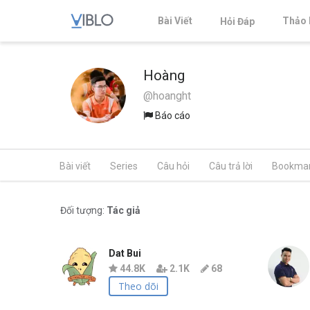
Bài Viết
Thảo 
Hỏi Đáp
Hoàng
@hoanght
Báo cáo
Bài viết
Series
Câu hỏi
Câu trả lời
Bookma
Đối tượng:
Tác giả
Dat Bui
44.8K
2.1K
68
Theo dõi