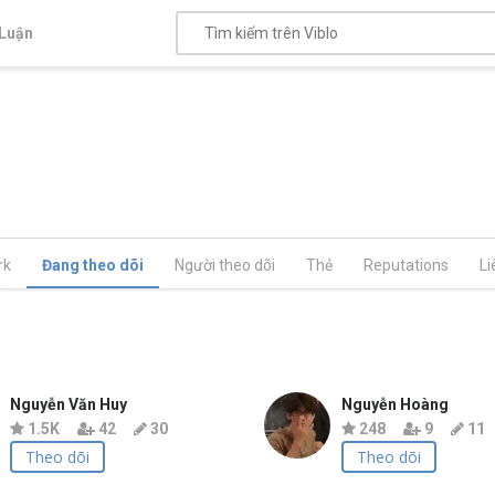
Luận
rk
Đang theo dõi
Người theo dõi
Thẻ
Reputations
Li
Nguyễn Văn Huy
Nguyễn Hoàng
1.5K
42
30
248
9
11
Theo dõi
Theo dõi