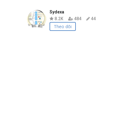
Sydexa
8.2K
484
44
Theo dõi