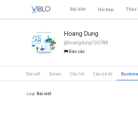
Bài Viết
Thảo 
Hỏi Đáp
Hoang Dung
@hoangdung130788
Báo cáo
Bài viết
Series
Câu hỏi
Câu trả lời
Bookma
Loại:
Bài viết