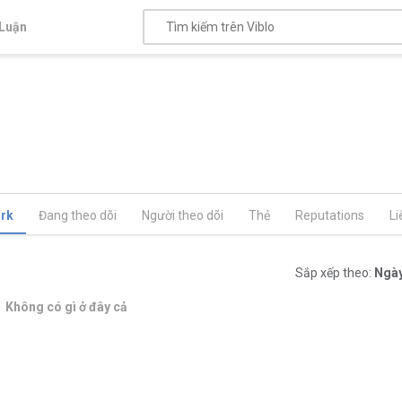
Luận
rk
Đang theo dõi
Người theo dõi
Thẻ
Reputations
Li
Sắp xếp theo:
Ngày
Không có gì ở đây cả