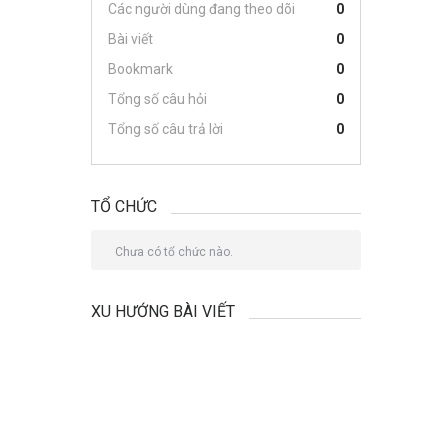
Các người dùng đang theo dõi
0
Bài viết
0
Bookmark
0
Tổng số câu hỏi
0
Tổng số câu trả lời
0
TỔ CHỨC
Chưa có tổ chức nào.
XU HƯỚNG BÀI VIẾT