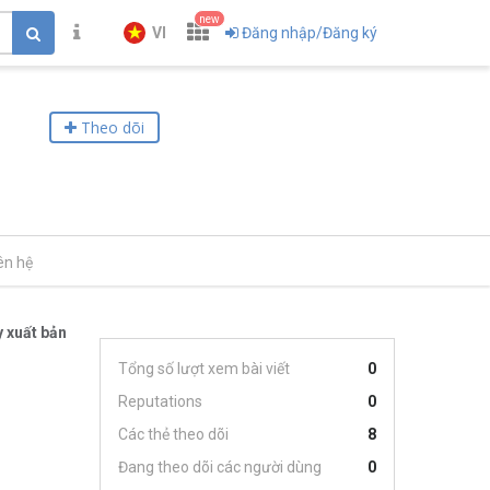
new
VI
Đăng nhập/Đăng ký
Theo dõi
ên hệ
 xuất bản
Tổng số lượt xem bài viết
0
Reputations
0
Các thẻ theo dõi
8
Đang theo dõi các người dùng
0