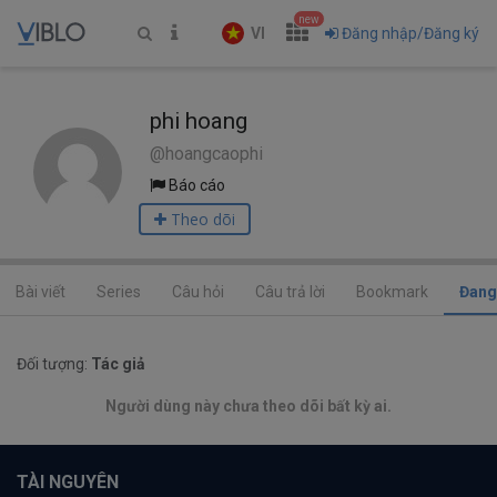
new
VI
Đăng nhập/Đăng ký
phi hoang
@hoangcaophi
Báo cáo
Theo dõi
Bài viết
Series
Câu hỏi
Câu trả lời
Bookmark
Đang
Đối tượng:
Tác giả
Người dùng này chưa theo dõi bất kỳ ai.
TÀI NGUYÊN