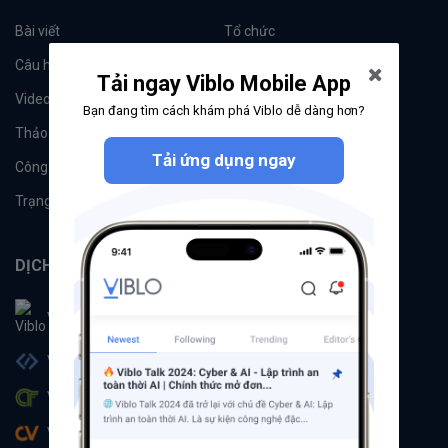
Bài viết
Tổ chức
Câu hỏi
Tags
Tải ngay Viblo Mobile App
Videos
Tác giả
Bạn đang tìm cách khám phá Viblo dễ dàng hơn?
Thảo luận
Đề xuất hệ thống
Tải ứng dụng ngay
Công cụ
Machine Learning
Trạng thái hệ thống
DỊCH VỤ
Viblo
Viblo Code
Viblo CTF
Viblo CV