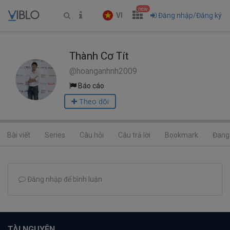
new
VI
Đăng nhập/Đăng ký
Thành Cơ Tít
@hoanganhnh2009
Báo cáo
Theo dõi
Bài viết
Series
Câu hỏi
Câu trả lời
Bookmark
Đang 
Đăng nhập để bình luận
TÀI NGUYÊN