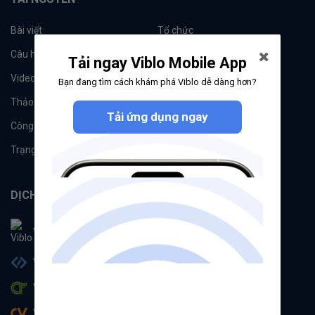
Bài viết
Tổ chức
Câu hỏi
Tags
Tải ngay Viblo Mobile App
Videos
Tác giả
Bạn đang tìm cách khám phá Viblo dễ dàng hơn?
Thảo luận
Đề xuất hệ thống
Tải ứng dụng ngay
Công cụ
Machine Learning
Trạng thái hệ thống
DỊCH VỤ
Viblo
Viblo Code
Viblo CTF
Viblo CV