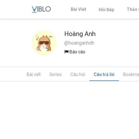
Bài Viết
Thảo 
Hỏi Đáp
Hoàng Anh
@hoanganhdh
Báo cáo
Bài viết
Series
Câu hỏi
Câu trả lời
Bookma