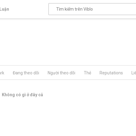
Luận
rk
Đang theo dõi
Người theo dõi
Thẻ
Reputations
Li
Không có gì ở đây cả