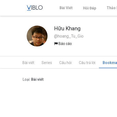
Bài Viết
Thảo 
Hỏi Đáp
Hữu Khang
@hoang_Tu_Gio
Báo cáo
Bài viết
Series
Câu hỏi
Câu trả lời
Bookma
Loại:
Bài viết