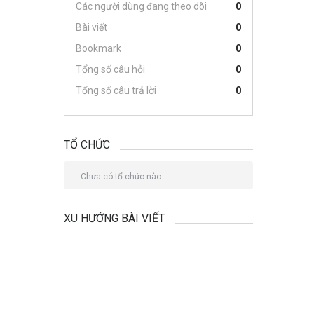
Các người dùng đang theo dõi
0
Bài viết
0
Bookmark
0
Tổng số câu hỏi
0
Tổng số câu trả lời
0
TỔ CHỨC
Chưa có tổ chức nào.
XU HƯỚNG BÀI VIẾT