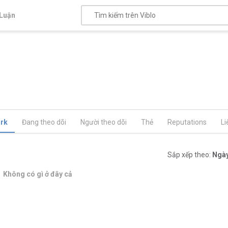
Luận
rk
Đang theo dõi
Người theo dõi
Thẻ
Reputations
Li
Sắp xếp theo:
Ngày
Không có gì ở đây cả