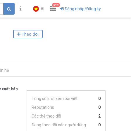
new
VI
Đăng nhập/Đăng ký
Theo dõi
ên hệ
 xuất bản
Tổng số lượt xem bài viết
0
Reputations
0
Các thẻ theo dõi
2
Đang theo dõi các người dùng
0