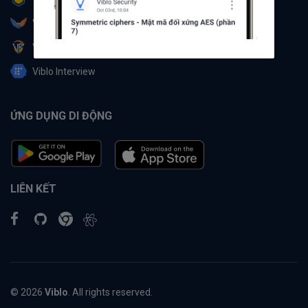
Viblo Partner
Viblo Battle
Viblo Interview
ỨNG DỤNG DI ĐỘNG
LIÊN KẾT
© 2026
Viblo
. All rights reserved.