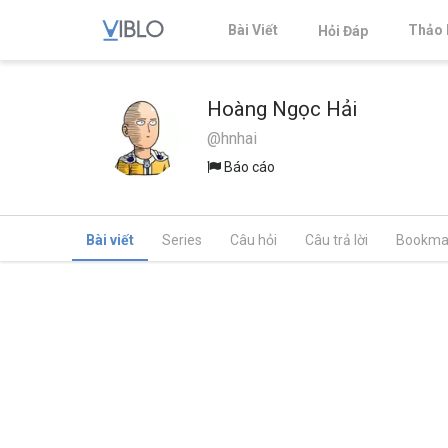
Bài Viết
Thảo 
Hỏi Đáp
Hoàng Ngọc Hải
@hnhai
Báo cáo
Bài viết
Series
Câu hỏi
Câu trả lời
Bookma