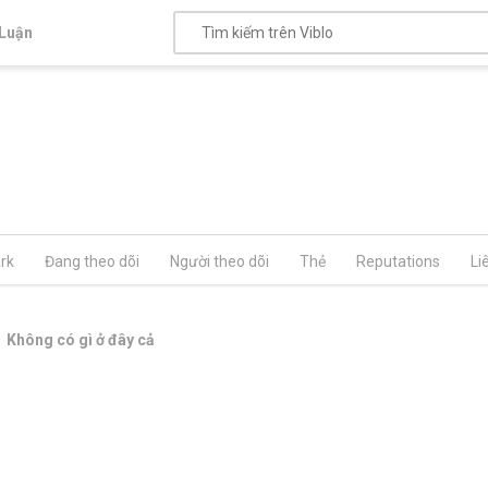
Luận
rk
Đang theo dõi
Người theo dõi
Thẻ
Reputations
Li
Không có gì ở đây cả