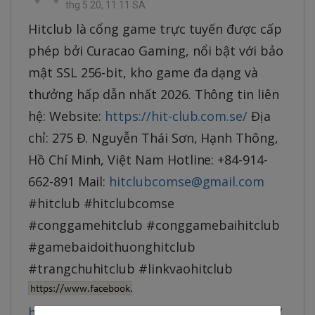
thg 5 20, 11:11 SA
Hitclub là cổng game trực tuyến được cấp
phép bởi Curacao Gaming, nổi bật với bảo
mật SSL 256-bit, kho game đa dạng và
thưởng hấp dẫn nhất 2026. Thông tin liên
hệ: Website:
https://hit-club.com.se/
Địa
chỉ: 275 Đ. Nguyễn Thái Sơn, Hạnh Thông,
Hồ Chí Minh, Việt Nam Hotline: +84-914-
662-891 Mail:
hitclubcomse@gmail.com
#hitclub #hitclubcomse
#conggamehitclub #conggamebaihitclub
#gamebaidoithuonghitclub
#trangchuhitclub #linkvaohitclub
https://www.facebook.com/hitclubcomse/