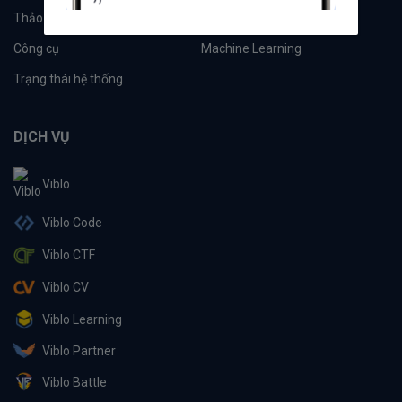
Thảo luận
Đề xuất hệ thống
Công cụ
Machine Learning
Trạng thái hệ thống
DỊCH VỤ
Viblo
Viblo Code
Viblo CTF
Viblo CV
Viblo Learning
Viblo Partner
Viblo Battle