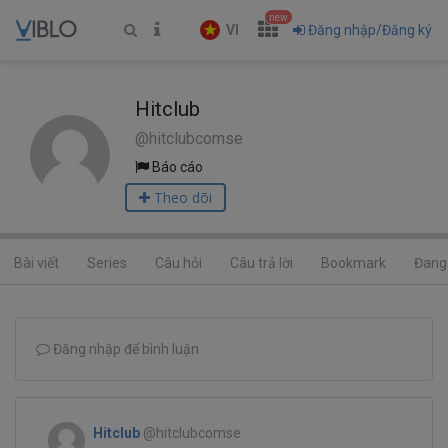
new
VI
Đăng nhập/Đăng ký
Hitclub
@hitclubcomse
Báo cáo
Theo dõi
Bài viết
Series
Câu hỏi
Câu trả lời
Bookmark
Đang 
Đăng nhập để bình luận
Hitclub
@hitclubcomse