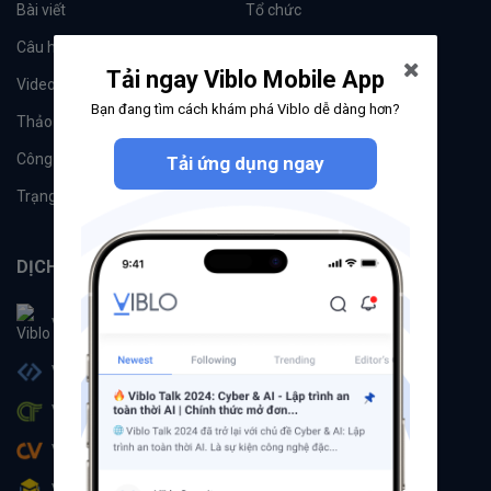
Bài viết
Tổ chức
Câu hỏi
Tags
Tải ngay Viblo Mobile App
Videos
Tác giả
Bạn đang tìm cách khám phá Viblo dễ dàng hơn?
Thảo luận
Đề xuất hệ thống
Công cụ
Machine Learning
Tải ứng dụng ngay
Trạng thái hệ thống
DỊCH VỤ
Viblo
Viblo Code
Viblo CTF
Viblo CV
Viblo Learning