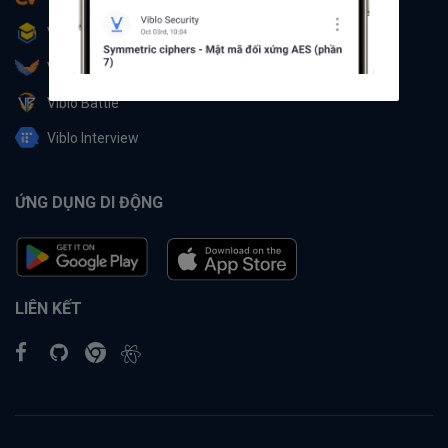
Viblo Learning
Viblo Partner
Viblo Battle
Viblo Interview
ỨNG DỤNG DI ĐỘNG
LIÊN KẾT