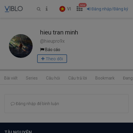
new
VI
Đăng nhập/Đăng ký
hieu tran minh
@hieupro9x
Báo cáo
Theo dõi
Bài viết
Series
Câu hỏi
Câu trả lời
Bookmark
Đang 
Đăng nhập để bình luận
TÀI NGUYÊN