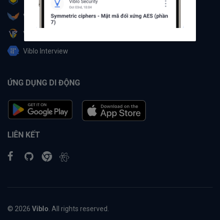
Viblo Partner
Viblo Battle
Viblo Interview
ỨNG DỤNG DI ĐỘNG
LIÊN KẾT
© 2026
Viblo
. All rights reserved.