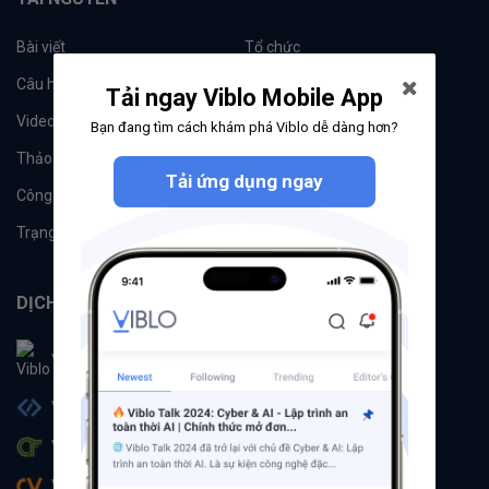
Bài viết
Tổ chức
Câu hỏi
Tags
Tải ngay Viblo Mobile App
Videos
Tác giả
Bạn đang tìm cách khám phá Viblo dễ dàng hơn?
Thảo luận
Đề xuất hệ thống
Tải ứng dụng ngay
Công cụ
Machine Learning
Trạng thái hệ thống
DỊCH VỤ
Viblo
Viblo Code
Viblo CTF
Viblo CV