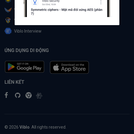
Viblo Partner
Viblo Battle
Viblo Interview
ỨNG DỤNG DI ĐỘNG
LIÊN KẾT
© 2026
Viblo
. All rights reserved.