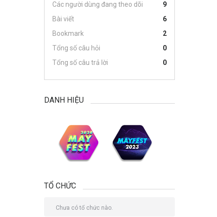
Các người dùng đang theo dõi
9
Bài viết
6
Bookmark
2
Tổng số câu hỏi
0
Tổng số câu trả lời
0
DANH HIỆU
TỔ CHỨC
Chưa có tổ chức nào.