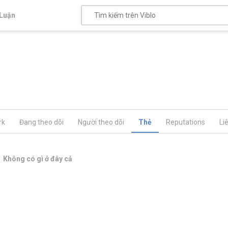
Luận
rk
Đang theo dõi
Người theo dõi
Thẻ
Reputations
Li
Không có gì ở đây cả