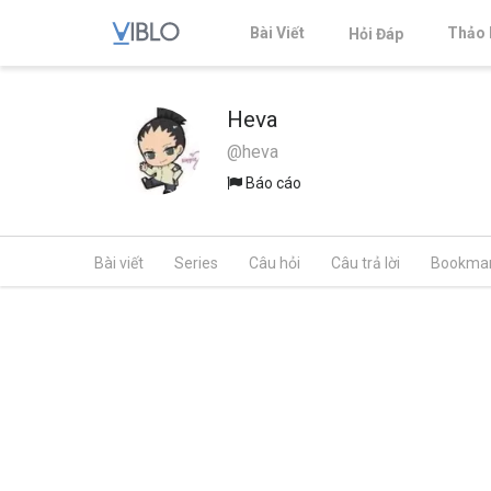
Bài Viết
Thảo 
Hỏi Đáp
Heva
@heva
Báo cáo
Bài viết
Series
Câu hỏi
Câu trả lời
Bookma