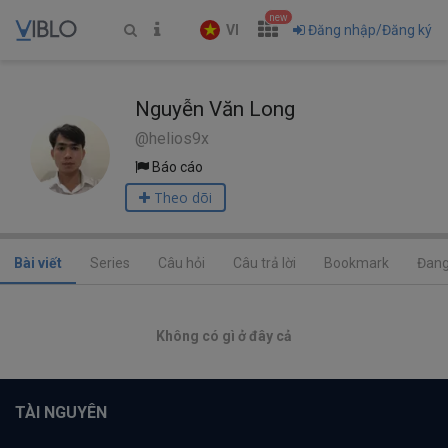
new
VI
Đăng nhập/Đăng ký
Nguyễn Văn Long
@helios9x
Báo cáo
Theo dõi
Bài viết
Series
Câu hỏi
Câu trả lời
Bookmark
Đang
Không có gì ở đây cả
TÀI NGUYÊN