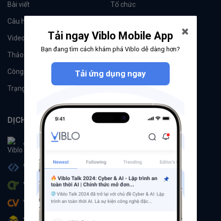
Bài viết
Tổ chức
Câu hỏi
Tags
Tải ngay Viblo Mobile App
Videos
Tác giả
Bạn đang tìm cách khám phá Viblo dễ dàng hơn?
Thảo luận
Đề xuất hệ thống
Công cụ
Machine Learning
Tải ứng dụng ngay
Trạng thái hệ thống
DỊCH VỤ
Viblo
Viblo Code
Viblo CTF
Viblo CV
Viblo Learning