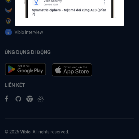
Viblo Partner
Viblo Battle
Viblo Interview
ỨNG DỤNG DI ĐỘNG
LIÊN KẾT
© 2026
Viblo
. All rights reserved.