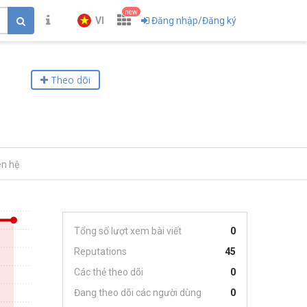
new
VI
Đăng nhập/Đăng ký
Theo dõi
ên hệ
Tổng số lượt xem bài viết
0
Reputations
45
Các thẻ theo dõi
0
Đang theo dõi các người dùng
0