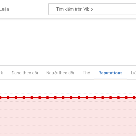
Luận
rk
Đang theo dõi
Người theo dõi
Thẻ
Reputations
Li