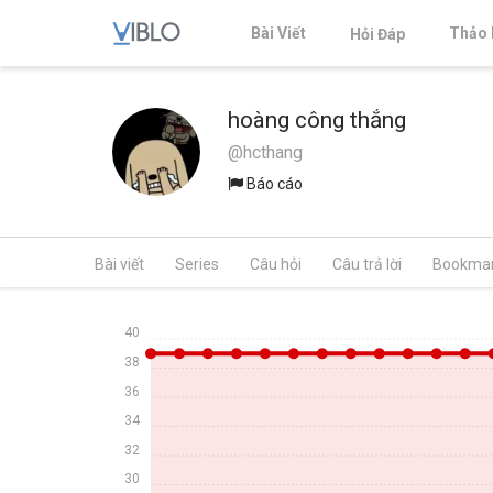
Bài Viết
Thảo 
Hỏi Đáp
hoàng công thắng
@hcthang
Báo cáo
Bài viết
Series
Câu hỏi
Câu trả lời
Bookma
40
38
36
34
32
30