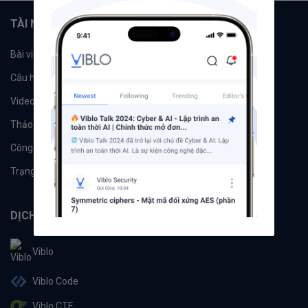
TÀI NGUYÊN
Bài viết
Tổ chức
Câu hỏi
Tags
Videos
Tác giả
Thảo luận
Đề xuất hệ thống
Công cụ
Machine Learning
Trạng thái hệ thống
DỊCH VỤ
Viblo
Viblo Code
Viblo CTF