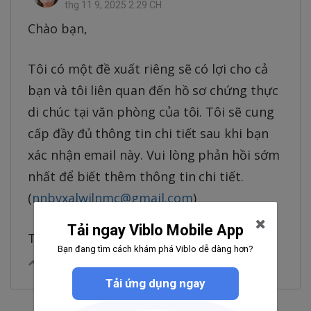
thg 11 9, 2025 2:29 CH
Chào bạn,
Tôi có một đề xuất riêng sẽ có lợi cho cả
bạn và tôi liên quan đến hồ sơ chứng thực
di chúc tại văn phòng của tôi. Tôi sẽ cung
cấp đầy đủ thông tin chi tiết sau khi bạn
xác nhận email này. Vui lòng phản hồi sớm
nhất để biết thêm thông tin chi tiết.
(
nnbvxalwilnmc@gmail.com
)
Tải ngay Viblo Mobile App
Trân trọng, Bà Mario Souza
Bạn đang tìm cách khám phá Viblo dễ dàng hơn?
0
|
Trả lời
Chia sẻ
Tải ứng dụng ngay