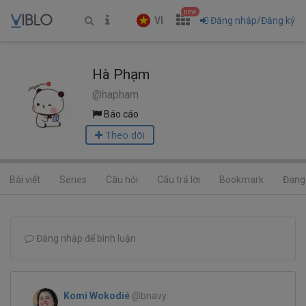
new
VI
Đăng nhập/Đăng ký
Hà Phạm
@hapham
Báo cáo
Theo dõi
Bài viết
Series
Câu hỏi
Câu trả lời
Bookmark
Đang 
Đăng nhập để bình luận
Komi Wokodié
@bnavy