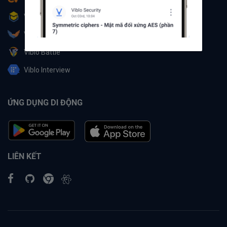
Viblo Learning
Viblo Partner
Viblo Battle
Viblo Interview
ỨNG DỤNG DI ĐỘNG
LIÊN KẾT