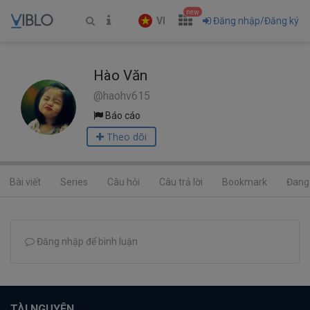
new
VI
Đăng nhập/Đăng ký
Hào Văn
@haohv615
Báo cáo
Theo dõi
Bài viết
Series
Câu hỏi
Câu trả lời
Bookmark
Đang 
Đăng nhập để bình luận
TÀI NGUYÊN