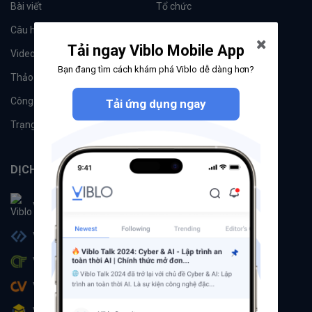
Bài viết
Tổ chức
Câu hỏi
Tags
Tải ngay Viblo Mobile App
Videos
Tác giả
Bạn đang tìm cách khám phá Viblo dễ dàng hơn?
Thảo luận
Đề xuất hệ thống
Công cụ
Machine Learning
Tải ứng dụng ngay
Trạng thái hệ thống
DỊCH VỤ
Viblo
Viblo Code
Viblo CTF
Viblo CV
Viblo Learning