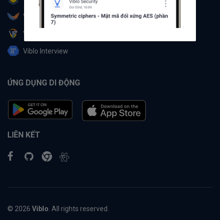
Viblo Partner
Viblo Battle
Viblo Interview
ỨNG DỤNG DI ĐỘNG
LIÊN KẾT
© 2026
Viblo
. All rights reserved.