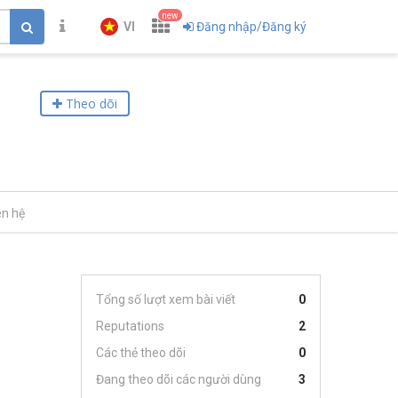
new
VI
Đăng nhập/Đăng ký
Theo dõi
ên hệ
Tổng số lượt xem bài viết
0
Reputations
2
Các thẻ theo dõi
0
Đang theo dõi các người dùng
3