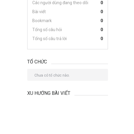
Các người dùng đang theo dõi
0
Bài viết
0
Bookmark
0
Tổng số câu hỏi
0
Tổng số câu trả lời
0
TỔ CHỨC
Chưa có tổ chức nào.
XU HƯỚNG BÀI VIẾT