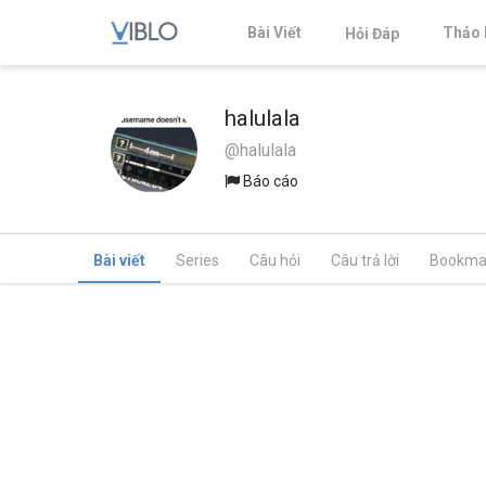
Bài Viết
Thảo 
Hỏi Đáp
halulala
@halulala
Báo cáo
Bài viết
Series
Câu hỏi
Câu trả lời
Bookma