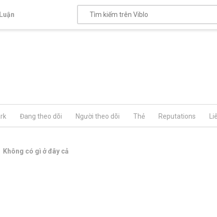
Luận
rk
Đang theo dõi
Người theo dõi
Thẻ
Reputations
Li
Không có gì ở đây cả