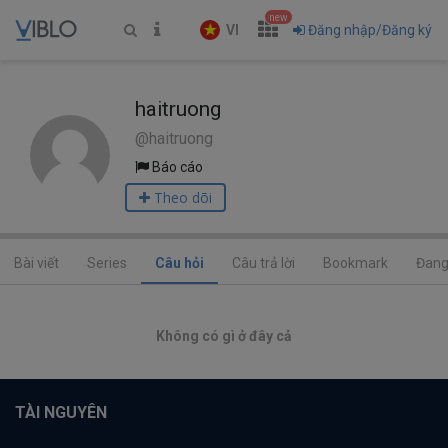
new
VI
Đăng nhập/Đăng ký
haitruong
@haitruong
Báo cáo
Theo dõi
Bài viết
Series
Câu hỏi
Câu trả lời
Bookmark
Đang
Không có gì ở đây cả
TÀI NGUYÊN