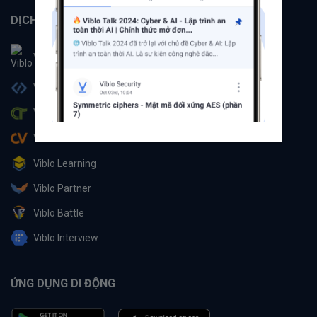
DỊCH VỤ
Viblo
Viblo Code
Viblo CTF
Viblo CV
Viblo Learning
Viblo Partner
Viblo Battle
Viblo Interview
ỨNG DỤNG DI ĐỘNG