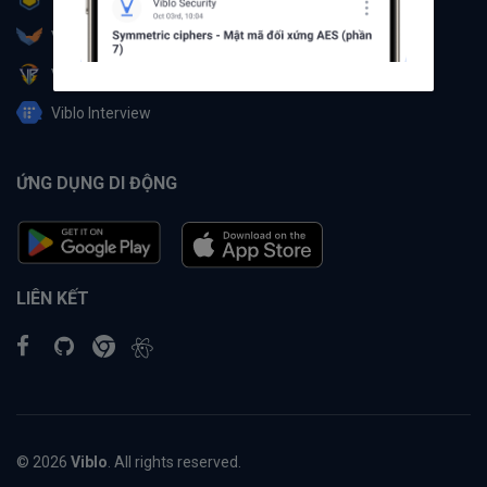
Viblo Partner
Viblo Battle
Viblo Interview
ỨNG DỤNG DI ĐỘNG
LIÊN KẾT
© 2026
Viblo
. All rights reserved.