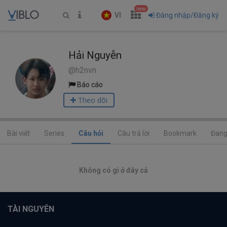
new
VI
Đăng nhập/Đăng ký
Hải Nguyễn
@h2nvn
Báo cáo
Theo dõi
Bài viết
Series
Câu hỏi
Câu trả lời
Bookmark
Đang
Không có gì ở đây cả
TÀI NGUYÊN