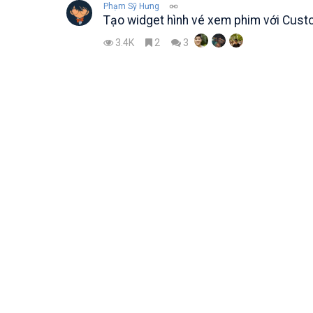
Phạm Sỹ Hưng
Tạo widget hình vé xem phim với Custo
3.4K
2
3