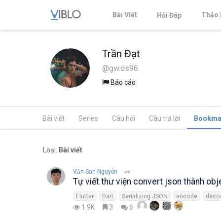
Bài Viết
Thảo 
Hỏi Đáp
Trần Đạt
@gw.ds96
Báo cáo
Bài viết
Series
Câu hỏi
Câu trả lời
Bookma
Loại:
Bài viết
Văn Sơn Nguyễn
Tự viết thư viện convert json thành obje
Flutter
Dart
Serializing JSON
encode
deco
1.9K
3
6