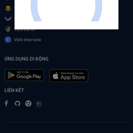
Viblo Learning
Viblo Partner
Viblo Battle
Viblo Interview
ỨNG DỤNG DI ĐỘNG
LIÊN KẾT