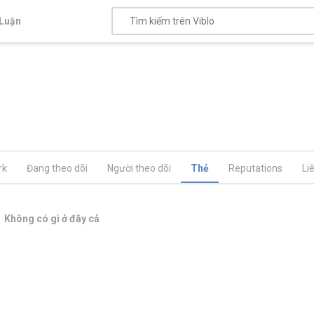
Luận
rk
Đang theo dõi
Người theo dõi
Thẻ
Reputations
Li
Không có gì ở đây cả