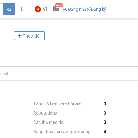
new
VI
Đăng nhập/Đăng ký
Theo dõi
ên hệ
Tổng số lượt xem bài viết
0
Reputations
0
Các thẻ theo dõi
0
Đang theo dõi các người dùng
8