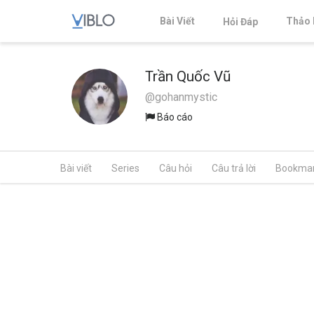
Bài Viết
Thảo 
Hỏi Đáp
Trần Quốc Vũ
@gohanmystic
Báo cáo
Bài viết
Series
Câu hỏi
Câu trả lời
Bookma