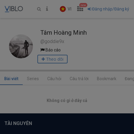
new
VI
Đăng nhập/Đăng ký
Tâm Hoàng Minh
@goddie9x
Báo cáo
Theo dõi
Bài viết
Series
Câu hỏi
Câu trả lời
Bookmark
Đang
Không có gì ở đây cả
TÀI NGUYÊN