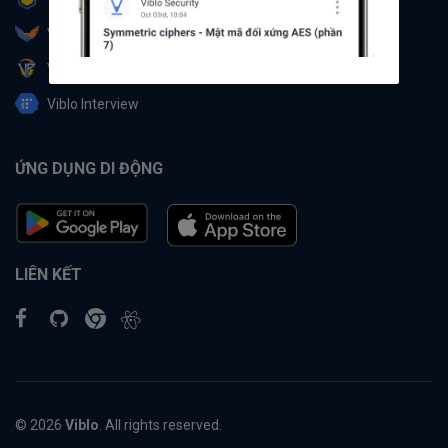
Viblo Partner
Viblo Battle
Viblo Interview
ỨNG DỤNG DI ĐỘNG
LIÊN KẾT
© 2026
Viblo
. All rights reserved.