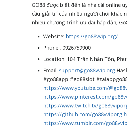
GO88 được biết đến là nhà cái online u
cầu giải trí của nhiều người chơi khác
nhiều chương trình ưu đãi hấp dẫn, Go
Website:
https://go88vvip.org/
Phone : 0926759900
Location: 104 Trần Nhân Tôn, Phư
Email:
support@go88vvip.org
Hash
#go88app #go88slot #taiappgo88
https://www.youtube.com/@go88v
https://www.pinterest.com/go88vv
https://www.twitch.tv/go88vvipo
https://github.com/go88vviporg
h
https://www.tumblr.com/go88vvi