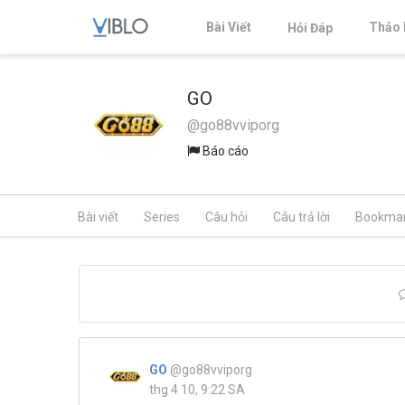
Bài Viết
Thảo 
Hỏi Đáp
GO
@go88vviporg
Báo cáo
Bài viết
Series
Câu hỏi
Câu trả lời
Bookma
GO
@go88vviporg
thg 4 10, 9:22 SA