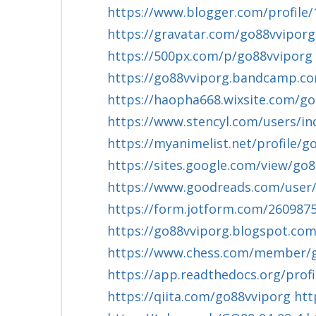
https://www.blogger.com/profile
https://gravatar.com/go88vviporg
https://500px.com/p/go88vviporg
https://go88vviporg.bandcamp.c
https://haopha668.wixsite.com/g
https://www.stencyl.com/users/i
https://myanimelist.net/profile/g
https://sites.google.com/view/go
https://www.goodreads.com/user
https://form.jotform.com/260987
https://go88vviporg.blogspot.co
https://www.chess.com/member/
https://app.readthedocs.org/prof
https://qiita.com/go88vviporg
htt