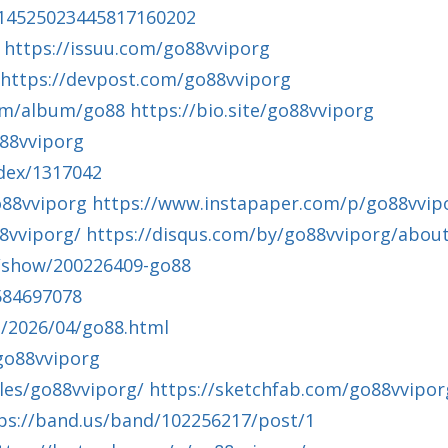
/14525023445817160202
https://issuu.com/go88vviporg
https://devpost.com/go88vviporg
om/album/go88
https://bio.site/go88vviporg
o88vviporg
ndex/1317042
o88vviporg
https://www.instapaper.com/p/go88vvip
88vviporg/
https://disqus.com/by/go88vviporg/about
/show/200226409-go88
584697078
m/2026/04/go88.html
go88vviporg
iles/go88vviporg/
https://sketchfab.com/go88vvipor
ps://band.us/band/102256217/post/1