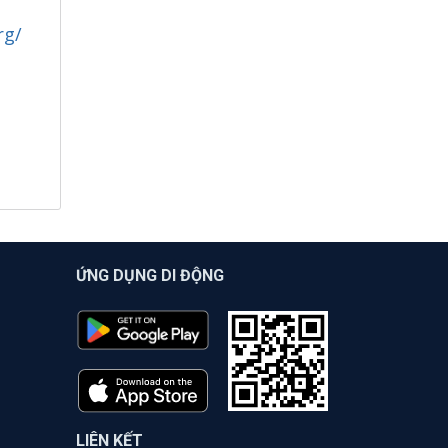
rg/
ỨNG DỤNG DI ĐỘNG
LIÊN KẾT