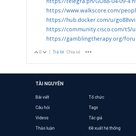
https://telegra.ph/GO88-04-09-4
h
https://www.walkscore.com/peop
https://hub.docker.com/u/go88vv
https://community.cisco.com/t5/u
https://gamblingtherapy.org/for
0
|
Trả lời
Chia sẻ
TÀI NGUYÊN
Bài viết
Tổ chức
Câu hỏi
Tags
Videos
Tác giả
Thảo luận
Đề xuất hệ thống