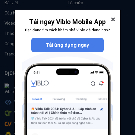
Bài viết
Tổ chức
Câu hỏi
Tags
Tải ngay Viblo Mobile App
Videos
Tác giả
Bạn đang tìm cách khám phá Viblo dễ dàng hơn?
Thảo luận
Đề xuất hệ thống
Công cụ
Machine Learning
Tải ứng dụng ngay
Trạng thái hệ thống
DỊCH VỤ
Viblo
Viblo Code
Viblo CTF
Viblo CV
Viblo Learning