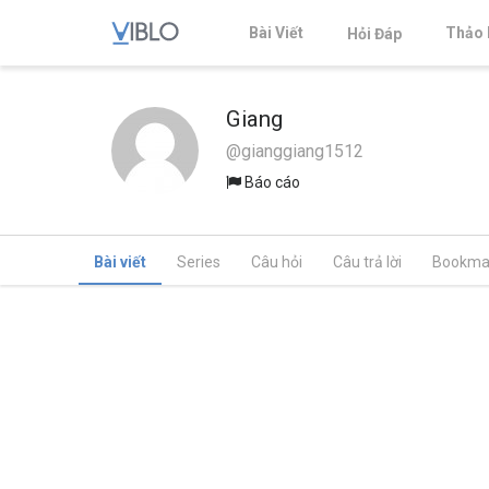
Bài Viết
Thảo 
Hỏi Đáp
Giang
@gianggiang1512
Báo cáo
Bài viết
Series
Câu hỏi
Câu trả lời
Bookma