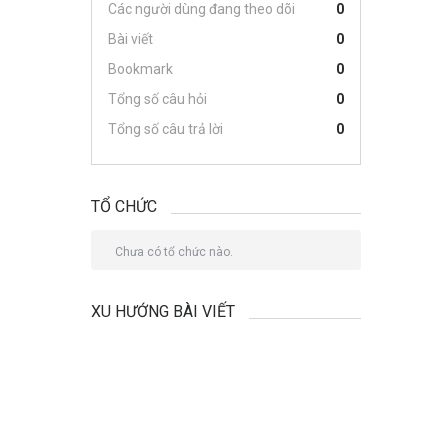
Các người dùng đang theo dõi
0
Bài viết
0
Bookmark
0
Tổng số câu hỏi
0
Tổng số câu trả lời
0
TỔ CHỨC
Chưa có tổ chức nào.
XU HƯỚNG BÀI VIẾT