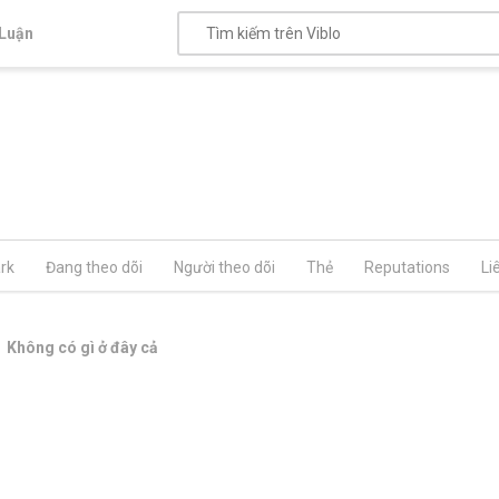
Luận
rk
Đang theo dõi
Người theo dõi
Thẻ
Reputations
Li
Không có gì ở đây cả