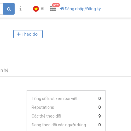
new
VI
Đăng nhập/Đăng ký
Theo dõi
ên hệ
Tổng số lượt xem bài viết
0
Reputations
0
Các thẻ theo dõi
9
Đang theo dõi các người dùng
0