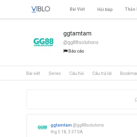
Bài Viết
Thảo 
Hỏi Đáp
ggtamtam
@gg88solutions
Báo cáo
Bài viết
Series
Câu hỏi
Câu trả lời
Bookma
ggtamtam
@gg88solutions
thg 5 18, 3:37 SA