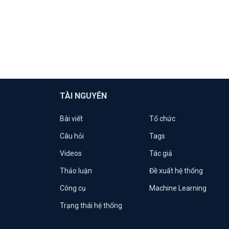
TÀI NGUYÊN
Bài viết
Tổ chức
Câu hỏi
Tags
Videos
Tác giả
Thảo luận
Đề xuất hệ thống
Công cụ
Machine Learning
Trạng thái hệ thống