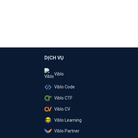
DỊCH VỤ
Viblo
Viblo Code
Viblo CTF
Viblo CV
Viblo Learning
Viblo Partner