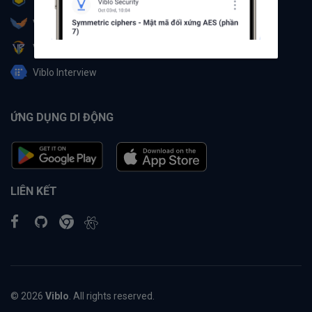
Viblo Partner
Viblo Battle
Viblo Interview
ỨNG DỤNG DI ĐỘNG
LIÊN KẾT
© 2026
Viblo
. All rights reserved.