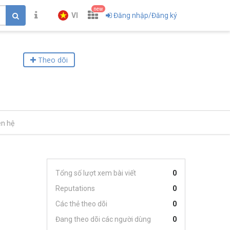
new
VI
Đăng nhập/Đăng ký
Theo dõi
ên hệ
Tổng số lượt xem bài viết
0
Reputations
0
Các thẻ theo dõi
0
Đang theo dõi các người dùng
0