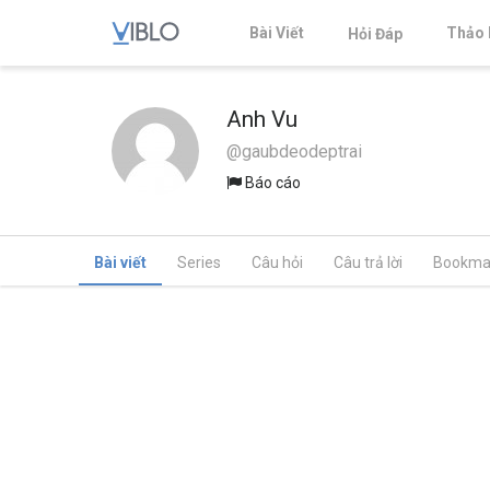
Bài Viết
Thảo 
Hỏi Đáp
Anh Vu
@gaubdeodeptrai
Báo cáo
Bài viết
Series
Câu hỏi
Câu trả lời
Bookma