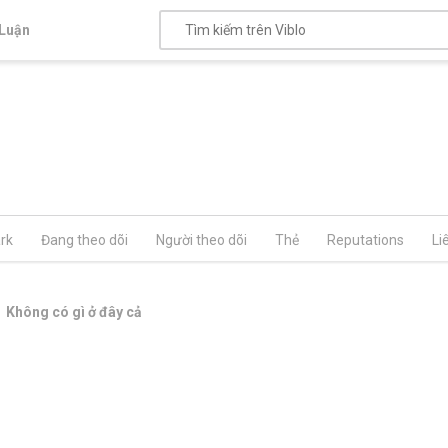
Luận
rk
Đang theo dõi
Người theo dõi
Thẻ
Reputations
Li
Không có gì ở đây cả