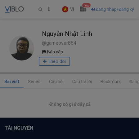
new
VI
Đăng nhập/Đăng ký
Nguyễn Nhật Linh
@gameover854
Báo cáo
Theo dõi
Bài viết
Series
Câu hỏi
Câu trả lời
Bookmark
Đang
Không có gì ở đây cả
TÀI NGUYÊN