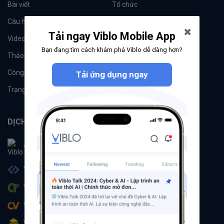
Bài viết
Tổ chức
Câu hỏi
Tags
Tải ngay Viblo Mobile App
Videos
Tác giả
Bạn đang tìm cách khám phá Viblo dễ dàng hơn?
Thảo luận
Đề xuất hệ thống
Công cụ
Machine Learning
Tải ứng dụng ngay
Trạng thái hệ thống
DỊCH VỤ
Viblo
Viblo Code
Viblo CTF
Viblo CV
Viblo Learning