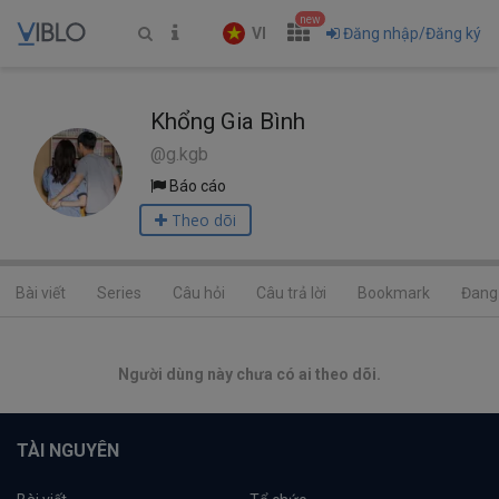
new
VI
Đăng nhập/Đăng ký
Khổng Gia Bình
@g.kgb
Báo cáo
Theo dõi
Bài viết
Series
Câu hỏi
Câu trả lời
Bookmark
Đang 
Người dùng này chưa có ai theo dõi.
TÀI NGUYÊN