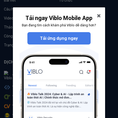
Bài viết
Tổ chức
Câu hỏi
Tags
Tải ngay Viblo Mobile App
Videos
Tác giả
Bạn đang tìm cách khám phá Viblo dễ dàng hơn?
Thảo luận
Đề xuất hệ thống
Công cụ
Machine Learning
Tải ứng dụng ngay
Trạng thái hệ thống
DỊCH VỤ
Viblo
Viblo Code
Viblo CTF
Viblo CV
Viblo Learning