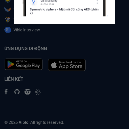
Viblo Partner
Viblo Battle
Viblo Interview
ỨNG DỤNG DI ĐỘNG
LIÊN KẾT
© 2026
Viblo
. All rights reserved.