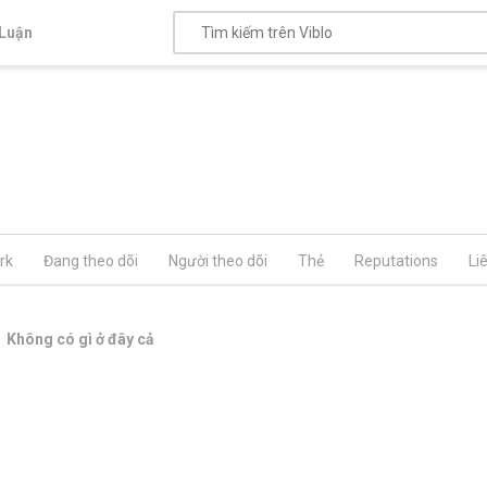
Luận
rk
Đang theo dõi
Người theo dõi
Thẻ
Reputations
Li
Không có gì ở đây cả