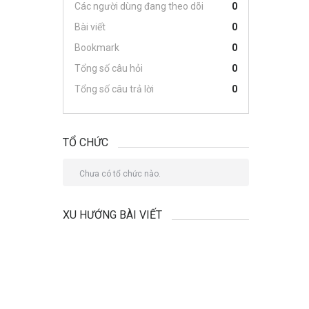
Các người dùng đang theo dõi
0
Bài viết
0
Bookmark
0
Tổng số câu hỏi
0
Tổng số câu trả lời
0
TỔ CHỨC
Chưa có tổ chức nào.
XU HƯỚNG BÀI VIẾT