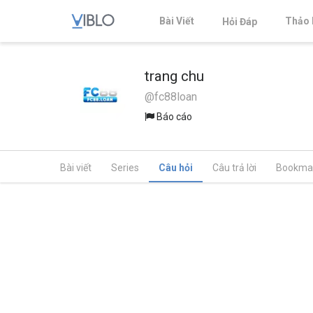
Bài Viết
Thảo 
Hỏi Đáp
trang chu
@fc88loan
Báo cáo
Bài viết
Series
Câu hỏi
Câu trả lời
Bookma