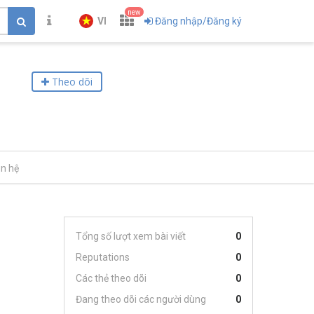
new
VI
Đăng nhập/Đăng ký
Theo dõi
ên hệ
Tổng số lượt xem bài viết
0
Reputations
0
Các thẻ theo dõi
0
Đang theo dõi các người dùng
0