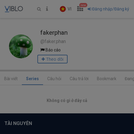
new
VI
Đăng nhập/Đăng ký
fakerphan
@faker.phan
Báo cáo
Theo dõi
Bài viết
Series
Câu hỏi
Câu trả lời
Bookmark
Đang
Không có gì ở đây cả
TÀI NGUYÊN