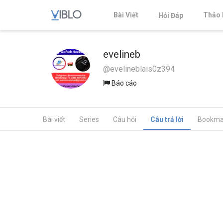
Bài Viết
Thảo 
Hỏi Đáp
evelineb
@evelineblais0z394
Báo cáo
Bài viết
Series
Câu hỏi
Câu trả lời
Bookma