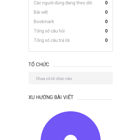
Các người dùng đang theo dõi
0
Bài viết
0
Bookmark
0
Tổng số câu hỏi
0
Tổng số câu trả lời
0
TỔ CHỨC
Chưa có tổ chức nào.
XU HƯỚNG BÀI VIẾT