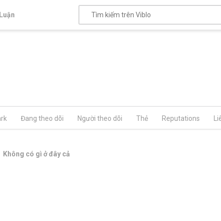
Luận
rk
Đang theo dõi
Người theo dõi
Thẻ
Reputations
Li
Không có gì ở đây cả