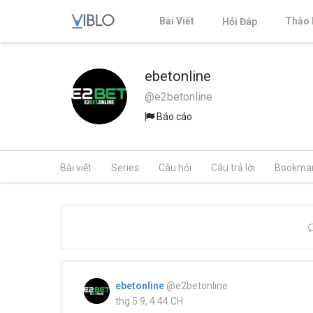
Bài Viết
Thảo 
Hỏi Đáp
ebetonline
@e2betonline
Báo cáo
Bài viết
Series
Câu hỏi
Câu trả lời
Bookma
ebetonline
@e2betonline
thg 5 9, 4:44 CH