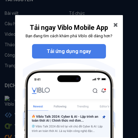
Bài viết
Tổ chức
Câu hỏi
Tags
Tải ngay Viblo Mobile App
Videos
Tác giả
Bạn đang tìm cách khám phá Viblo dễ dàng hơn?
Thảo luận
Đề xuất hệ thống
Tải ứng dụng ngay
Công cụ
Machine Learning
Trạng thái hệ thống
DỊCH VỤ
Viblo
Viblo Code
Viblo CTF
Viblo CV