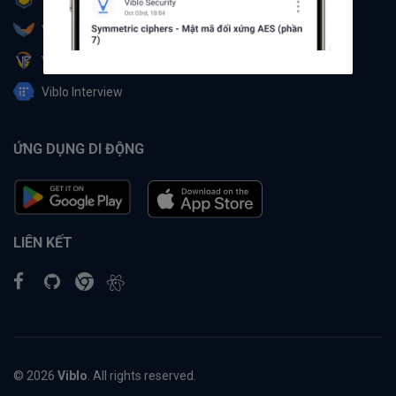
Viblo Partner
Viblo Battle
Viblo Interview
ỨNG DỤNG DI ĐỘNG
LIÊN KẾT
© 2026
Viblo
. All rights reserved.