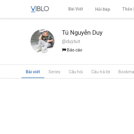
Bài Viết
Thảo 
Hỏi Đáp
Tú Nguyễn Duy
@duytuit
Báo cáo
Bài viết
Series
Câu hỏi
Câu trả lời
Bookma