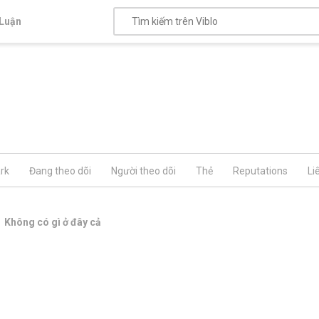
Luận
rk
Đang theo dõi
Người theo dõi
Thẻ
Reputations
Li
Không có gì ở đây cả