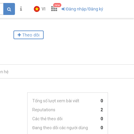
new
VI
Đăng nhập/Đăng ký
Theo dõi
ên hệ
Tổng số lượt xem bài viết
0
Reputations
2
Các thẻ theo dõi
0
Đang theo dõi các người dùng
0