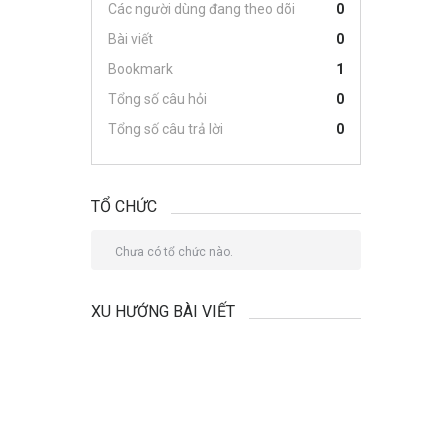
Các người dùng đang theo dõi
0
Bài viết
0
Bookmark
1
Tổng số câu hỏi
0
Tổng số câu trả lời
0
TỔ CHỨC
Chưa có tổ chức nào.
XU HƯỚNG BÀI VIẾT